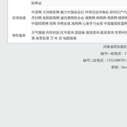
际商会
中原网
大河财富网
魅力中国杂志社
环球活动河南站
郑州日产汽
友情链接
开封网
洛阳新闻网
诚信濮商联合会
湘商网
闽商网
蜀商网
赣商
中国招商网
招商
华商在线
海商网
心泉学习会馆
中国服装联盟
天气预报
列车时刻
区号查询
梨园春
股指查询
航班查询
世界时
便民服务
票
体育彩票
万 年 历
地图搜索
河南省郑东新区
秘书一处电话：173
秘书二处电话：13523488
邮箱：hnsf