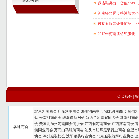
我省鞋类出口货值5389.7
河南银监局：持续加大小
过初五服装企业忙招工 
2012年河南省纺织服装
会员服务
|
新
北京河南商会
广东河南商会
海南河南商会
湖北河南商会
杭州河
站
云南河南商会
珠海豫商网站
新西兰河南省同乡会
新疆河南商
会
美国北加州河南商会同乡会
江西省河南商会
广西河南商会
青
各地商会
装同业商会
万商白马服装商会
汕头市纺织服装行业商会
合肥市
协会
深圳服装协会
沈阳服装行业协会
北京服装纺织行业协会
金