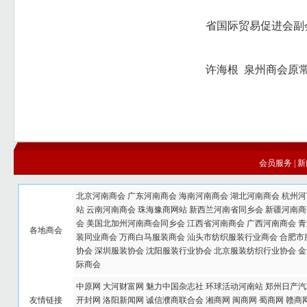
省国际贸易促进会副
许海根 泉州商会原
会员服务
|
新
北京河南商会
广东河南商会
海南河南商会
湖北河南商会
杭州河
站
云南河南商会
珠海豫商网站
新西兰河南省同乡会
新疆河南商
会
美国北加州河南商会同乡会
江西省河南商会
广西河南商会
青
各地商会
装同业商会
万商白马服装商会
汕头市纺织服装行业商会
合肥市
协会
深圳服装协会
沈阳服装行业协会
北京服装纺织行业协会
金
际商会
中原网
大河财富网
魅力中国杂志社
环球活动河南站
郑州日产汽
友情链接
开封网
洛阳新闻网
诚信濮商联合会
湘商网
闽商网
蜀商网
赣商