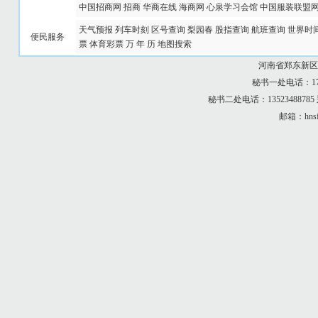
中国招商网
招商
华商在线
海商网
心泉学习会馆
中国服装联盟
天气预报
列车时刻
区号查询
梨园春
股指查询
航班查询
世界时
便民服务
票
体育彩票
万 年 历
地图搜索
河南省郑东新区
秘书一处电话：173
秘书二处电话：13523488
邮箱：hnsf