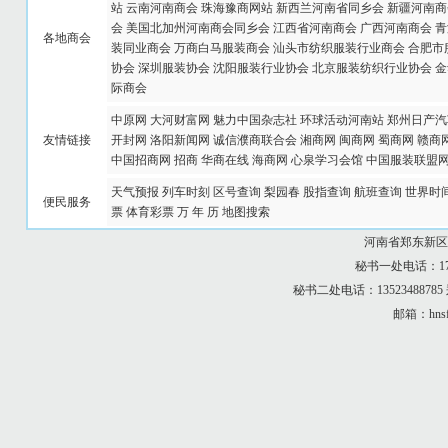
站
云南河南商会
珠海豫商网站
新西兰河南省同乡会
新疆河南商
会
美国北加州河南商会同乡会
江西省河南商会
广西河南商会
青
各地商会
装同业商会
万商白马服装商会
汕头市纺织服装行业商会
合肥市
协会
深圳服装协会
沈阳服装行业协会
北京服装纺织行业协会
金
际商会
中原网
大河财富网
魅力中国杂志社
环球活动河南站
郑州日产汽
友情链接
开封网
洛阳新闻网
诚信濮商联合会
湘商网
闽商网
蜀商网
赣商
中国招商网
招商
华商在线
海商网
心泉学习会馆
中国服装联盟
天气预报
列车时刻
区号查询
梨园春
股指查询
航班查询
世界时
便民服务
票
体育彩票
万 年 历
地图搜索
河南省郑东新区
秘书一处电话：173
秘书二处电话：13523488
邮箱：hnsf