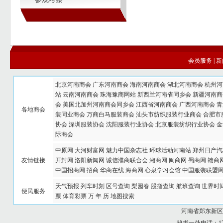
会员服务
|
新
北京河南商会
广东河南商会
海南河南商会
湖北河南商会
杭州河
站
云南河南商会
珠海豫商网站
新西兰河南省同乡会
新疆河南商
会
美国北加州河南商会同乡会
江西省河南商会
广西河南商会
青
各地商会
装同业商会
万商白马服装商会
汕头市纺织服装行业商会
合肥市
协会
深圳服装协会
沈阳服装行业协会
北京服装纺织行业协会
金
际商会
中原网
大河财富网
魅力中国杂志社
环球活动河南站
郑州日产汽
友情链接
开封网
洛阳新闻网
诚信濮商联合会
湘商网
闽商网
蜀商网
赣商
中国招商网
招商
华商在线
海商网
心泉学习会馆
中国服装联盟
天气预报
列车时刻
区号查询
梨园春
股指查询
航班查询
世界时
便民服务
票
体育彩票
万 年 历
地图搜索
河南省郑东新区