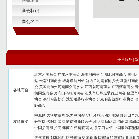
商会标识
商会名企
会员服务
|
新
北京河南商会
广东河南商会
海南河南商会
湖北河南商会
杭州河
站
云南河南商会
珠海豫商网站
新西兰河南省同乡会
新疆河南商
会
美国北加州河南商会同乡会
江西省河南商会
广西河南商会
青
各地商会
装同业商会
万商白马服装商会
汕头市纺织服装行业商会
合肥市
协会
深圳服装协会
沈阳服装行业协会
北京服装纺织行业协会
金
际商会
中原网
大河财富网
魅力中国杂志社
环球活动河南站
郑州日产汽
友情链接
开封网
洛阳新闻网
诚信濮商联合会
湘商网
闽商网
蜀商网
赣商
中国招商网
招商
华商在线
海商网
心泉学习会馆
中国服装联盟
天气预报
列车时刻
区号查询
梨园春
股指查询
航班查询
世界时