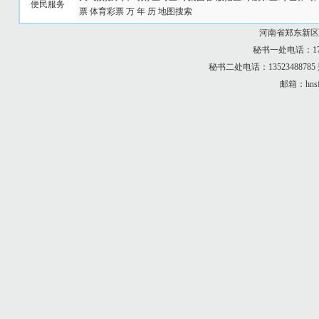
便民服务
票
体育彩票
万 年 历
地图搜索
河南省郑东新区
秘书一处电话：173
秘书二处电话：13523488
邮箱：hnsf