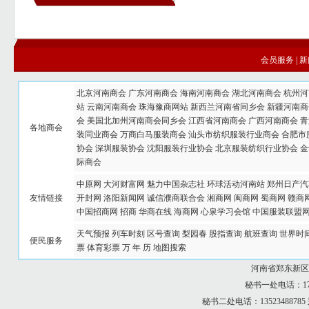
会员服务
|
新
北京河南商会
广东河南商会
海南河南商会
湖北河南商会
杭州河
站
云南河南商会
珠海豫商网站
新西兰河南省同乡会
新疆河南商
会
美国北加州河南商会同乡会
江西省河南商会
广西河南商会
青
各地商会
装同业商会
万商白马服装商会
汕头市纺织服装行业商会
合肥市
协会
深圳服装协会
沈阳服装行业协会
北京服装纺织行业协会
金
际商会
中原网
大河财富网
魅力中国杂志社
环球活动河南站
郑州日产汽
友情链接
开封网
洛阳新闻网
诚信濮商联合会
湘商网
闽商网
蜀商网
赣商
中国招商网
招商
华商在线
海商网
心泉学习会馆
中国服装联盟
天气预报
列车时刻
区号查询
梨园春
股指查询
航班查询
世界时
便民服务
票
体育彩票
万 年 历
地图搜索
河南省郑东新区
秘书一处电话：173
秘书二处电话：13523488