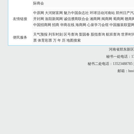
际商会
中原网
大河财富网
魅力中国杂志社
环球活动河南站
郑州日产汽
友情链接
开封网
洛阳新闻网
诚信濮商联合会
湘商网
闽商网
蜀商网
赣商
中国招商网
招商
华商在线
海商网
心泉学习会馆
中国服装联盟
天气预报
列车时刻
区号查询
梨园春
股指查询
航班查询
世界时
便民服务
票
体育彩票
万 年 历
地图搜索
河南省郑东新区
秘书一处电话：173
秘书二处电话：13523488
邮箱：hnsf