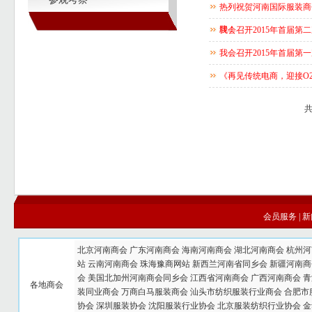
热列祝贺河南国际服装商
牌！
我会召开2015年首届第
我会召开2015年首届第
《再见传统电商，迎接O
共
会员服务
|
新
北京河南商会
广东河南商会
海南河南商会
湖北河南商会
杭州河
站
云南河南商会
珠海豫商网站
新西兰河南省同乡会
新疆河南商
会
美国北加州河南商会同乡会
江西省河南商会
广西河南商会
青
各地商会
装同业商会
万商白马服装商会
汕头市纺织服装行业商会
合肥市
协会
深圳服装协会
沈阳服装行业协会
北京服装纺织行业协会
金